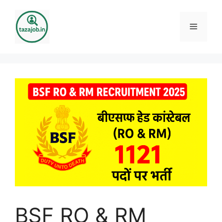
Skip
to
Menu
content
BSF RO & RM