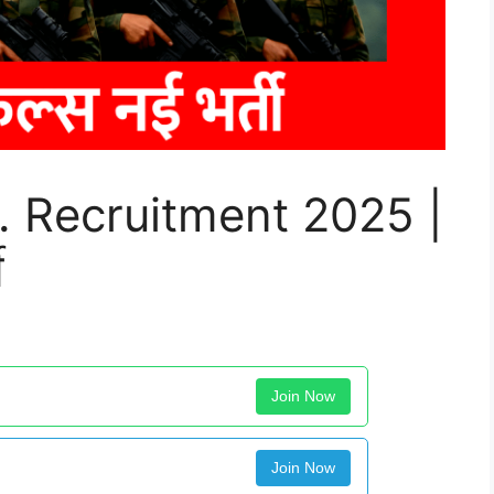
. Recruitment 2025 |
ी
Join Now
Join Now