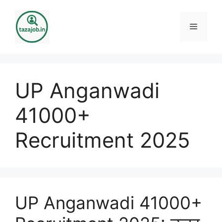
Skip
to
Menu
content
UP Anganwadi
41000+
Recruitment 2025
UP Anganwadi 41000+